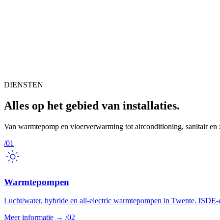
DIENSTEN
Alles op het gebied van installaties.
Van warmtepomp en vloerverwarming tot airconditioning, sanitair en 
/01
Warmtepompen
Lucht/water, hybride en all-electric warmtepompen in Twente. ISDE-er
Meer informatie
→
/02