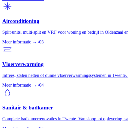
Airconditioning
Split-units, multi-split en VRF voor woning en bedrijf in Oldenzaal en
Meer informatie
→
/03
Vloerverwarming
Infrees, stalen netten of dunne vloerverwarmingssystemen in Twent
Meer informatie
→
/04
Sanitair & badkamer
Complete badkamerrenovaties in Twente. Van sloop tot oplevering, san