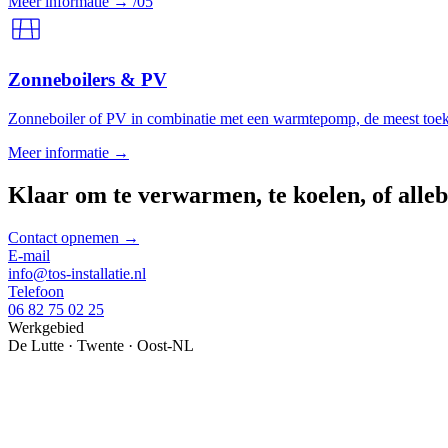
Meer informatie
→
/05
Zonneboilers & PV
Zonneboiler of PV in combinatie met een warmtepomp, de meest toeko
Meer informatie
→
Klaar om te
verwarmen
, te
koelen
, of alle
Contact opnemen
→
E-mail
info@tos-installatie.nl
Telefoon
06 82 75 02 25
Werkgebied
De Lutte · Twente · Oost-NL