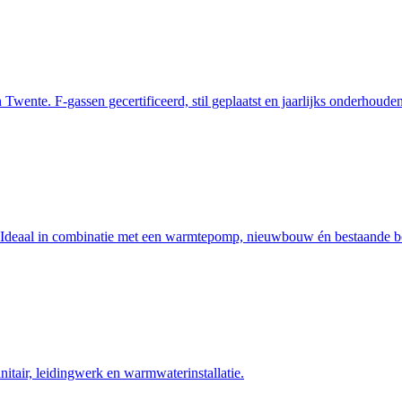
 Twente. F-gassen gecertificeerd, stil geplaatst en jaarlijks onderhouden
e. Ideaal in combinatie met een warmtepomp, nieuwbouw én bestaande 
itair, leidingwerk en warmwaterinstallatie.